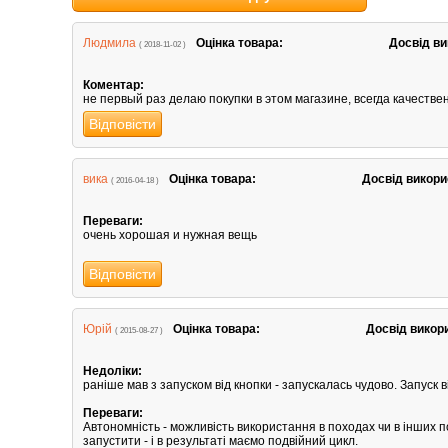
Людмила
Оцінка товара:
Досвід ви
( 2018-11-02 )
Коментар:
не первый раз делаю покупки в этом магазине, всегда качестве
Відповісти
вика
Оцінка товара:
Досвід викори
( 2016-04-18 )
Переваги:
очень хорошая и нужная вещь
Відповісти
Юрій
Оцінка товара:
Досвід викор
( 2015-08-27 )
Недоліки:
раніше мав з запуском від кнопки - запускалась чудово. Запуск 
Переваги:
Автономність - можливість використання в походах чи в інших п
запустити - і в результаті маємо подвійний цикл.