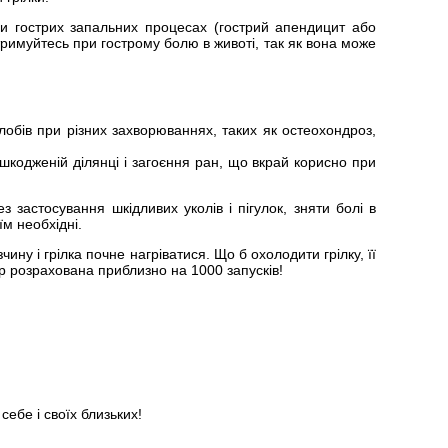
при гострих запальних процесах (гострий апендицит або
римуйтесь при гострому болю в животі, так як вона може
лобів при різних захворюваннях, таких як остеохондроз,
шкодженій ділянці і загоєння ран, що вкрай корисно при
застосування шкідливих уколів і пігулок, зняти болі в
їм необхідні.
у і грілка почне нагріватися. Що б охолодити грілку, її
ір розрахована приблизно на 1000 запусків!
себе і своїх близьких!