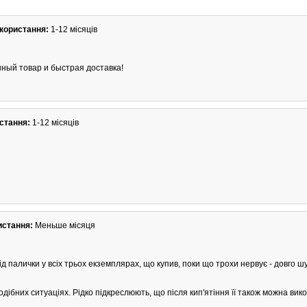
користання:
1-12 місяців
нный товар и быстрая доставка!
стання:
1-12 місяців
истання:
Меньше місяця
від палички у всіх трьох екземплярах, що купив, поки що трохи нервує - довго 
одібних ситуаціях. Рідко підкреслюють, що після кип'ятіння її також можна ви