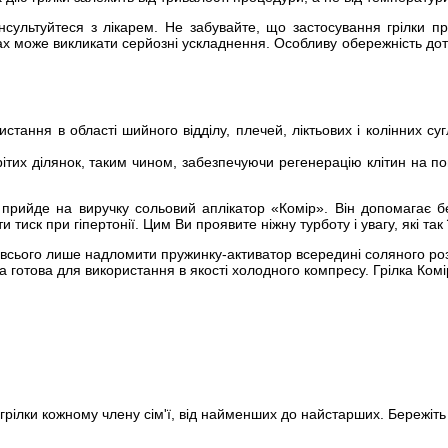
нсультуйтеся з лікарем. Не забувайте, що застосування грілки 
ах може викликати серйозні ускладнення. Особливу обережність дот
тання в області шийного відділу, плечей, ліктьових і колінних суг
рітих ділянок, таким чином, забезпечуючи регенерацію клітин на по
прийде на виручку сольовий аплікатор «Комір». Він допомагає без 
и тиск при гіпертонії. Цим Ви проявите ніжну турботу і увагу, які так 
всього лише надломити пружинку-активатор всередині соляного розчин
а готова для використання в якості холодного компресу. Грілка Ком
грілки кожному члену сім'ї, від найменших до найстарших. Бережіть 