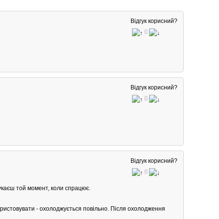
Відгук корисний?
0
Відгук корисний?
0
Відгук корисний?
0
шукаєш той момент, коли спрацює.
користовувати - охолоджується повільно. Після охолодження