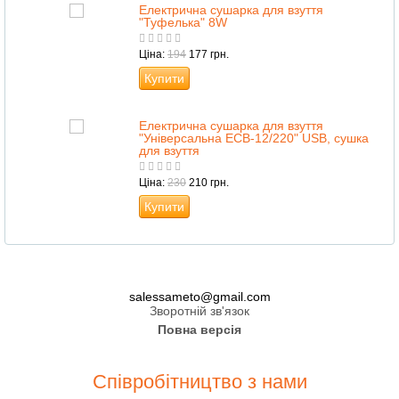
Електрична сушарка для взуття
"Туфелька" 8W
Ціна:
194
177 грн.
Купити
Електрична сушарка для взуття
"Універсальна ЕСВ-12/220" USB, сушка
для взуття
Ціна:
230
210 грн.
Купити
salessameto@gmail.com
Зворотній зв'язок
Повна версія
Співробітництво з нами