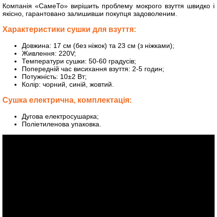
Компанія «СамеТо» вирішить проблему мокрого взуття швидко і
якісно, гарантовано залишивши покупця задоволеним.
Характеристики сушки для взуття:
Довжина: 17 см (без ніжок) та 23 см (з ніжками);
Живлення: 220V;
Температури сушки: 50-60 градусів;
Попередній час висихання взуття: 2-5 годин;
Потужність: 10±2 Вт;
Колір: чорний, синій, жовтий.
Сушка електрична, комплектація:
Дугова електросушарка;
Поліетиленова упаковка.