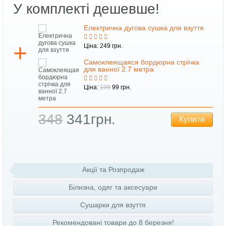
У комплекті дешевше!
тя
Електрична дугова сушка для взуття
Ціна: 249 грн.
Самоклеящаяся бордюрна стрічка
для ванної 2.7 метра
Ціна:
199
99 грн.
348
341грн.
Купити
ти
Акції та Розпродаж
Білизна, одяг та аксесуари
Сушарки для взуття
Рекомендовані товари до 8 березня!