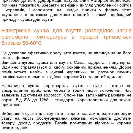
призведе до його деформації, натуральний матеріал пересихає,
починає тріскатися. Зберегти зовнішній вигляд улюблених чобітків
і черевиків, і допомогти їм швидко прийти у форму після
«купання» в калюжах допоможе простий і такий необхідний
прилад – сушка для взуття.
Електрична сушка для взуття розподіляє нагрів
рівномірно, температура в процесі тримається
близько 50-60°C
Це дозволяє ефективно просушити взуття, не вплинувши на його
якість і форму.
Звичайна дугова сушка для взуття. Сама недорога і популярна.
Відмінно справляється зі своїм основним призначенням. Добре
поміщається навіть в дитячі черевички за рахунок гнучких
нагрівальних елементів. Дійсно корисний і недорогий прилад.
Електрична сушка перетворить взуття в сухе і готове до
використання приблизно через 5 годин після включення. Час
залежить від ступеня вологості. Споживані вати навіть рахувати не
варто. Від 8W до 12W – стандартні характеристики для такого
пристрою.
Вибираючи сушки для взуття в інтернет-магазині, варто звернути
увагу на якість обслуговування клієнтів, можливість доставки
товару, досвід продажів. Безліч позитивних відгуків – хороша
рекомендація.