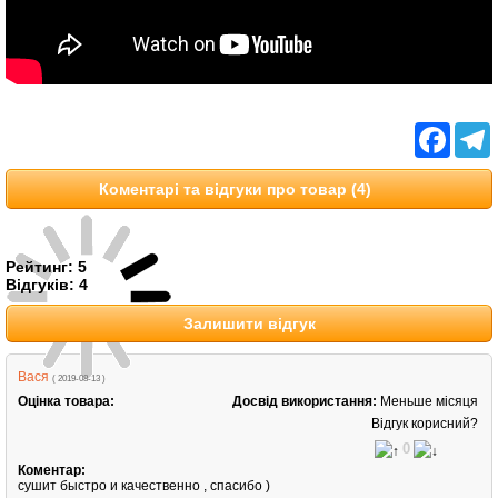
Facebo
T
Коментарі та відгуки про товар (4)
Рейтинг:
5
Відгуків:
4
Залишити відгук
Вася
( 2019-08-13 )
Оцінка товара:
Досвід використання:
Меньше місяця
Відгук корисний?
0
Коментар:
сушит быстро и качественно , спасибо )