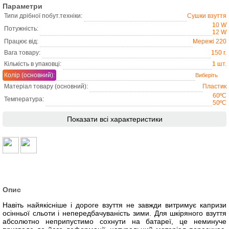
Параметри
Типи дрібної побут.техніки:
Сушки взуття
10 W
Потужність:
12 W
Працює від:
Мережі 220
Вага товару:
150 г.
Кількість в упаковці:
1 шт.
Колір (основний):
Матеріал товару (основний):
Пластик
60ºC
Температура:
50ºC
Показати всі характеристики
Опис
Навіть найякісніше і дороге взуття не завжди витримує капризи
осінньої сльоти і непередбачуваність зими. Для шкіряного взуття
абсолютно неприпустимо сохнути на батареї, це неминуче