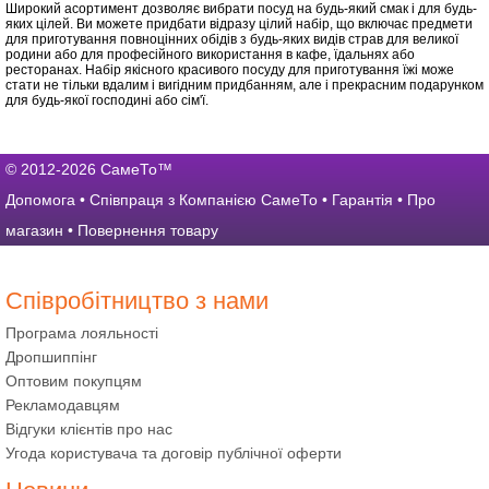
Широкий асортимент дозволяє вибрати посуд на будь-який смак і для будь-
яких цілей. Ви можете придбати відразу цілий набір, що включає предмети
для приготування повноцінних обідів з будь-яких видів страв для великої
родини або для професійного використання в кафе, їдальнях або
ресторанах. Набір якісного красивого посуду для приготування їжі може
стати не тільки вдалим і вигідним придбанням, але і прекрасним подарунком
для будь-якої господині або сім'ї.
© 2012-2026 СамеТо™
Допомога
•
Співпраця з Компанією СамеТо
•
Гарантія
•
Про
магазин
•
Повернення товару
Співробітництво з нами
Програма лояльності
Дропшиппінг
Оптовим покупцям
Рекламодавцям
Відгуки клієнтів про нас
Угода користувача та договір публічної оферти