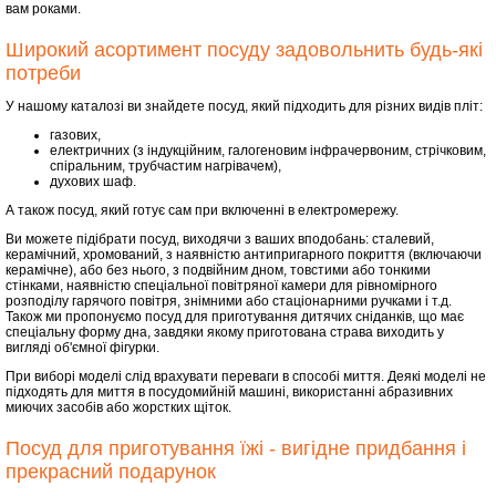
вам роками.
Широкий асортимент посуду задовольнить будь-які
потреби
У нашому каталозі ви знайдете посуд, який підходить для різних видів пліт:
газових,
електричних (з індукційним, галогеновим інфрачервоним, стрічковим,
спіральним, трубчастим нагрівачем),
духових шаф.
А також посуд, який готує сам при включенні в електромережу.
Ви можете підібрати посуд, виходячи з ваших вподобань: сталевий,
керамічний, хромований, з наявністю антипригарного покриття (включаючи
керамічне), або без нього, з подвійним дном, товстими або тонкими
стінками, наявністю спеціальної повітряної камери для рівномірного
розподілу гарячого повітря, знімними або стаціонарними ручками і т.д.
Також ми пропонуємо посуд для приготування дитячих сніданків, що має
спеціальну форму дна, завдяки якому приготована страва виходить у
вигляді об'ємної фігурки.
При виборі моделі слід врахувати переваги в способі миття. Деякі моделі не
підходять для миття в посудомийній машині, використанні абразивних
миючих засобів або жорстких щіток.
Посуд для приготування їжі - вигідне придбання і
прекрасний подарунок