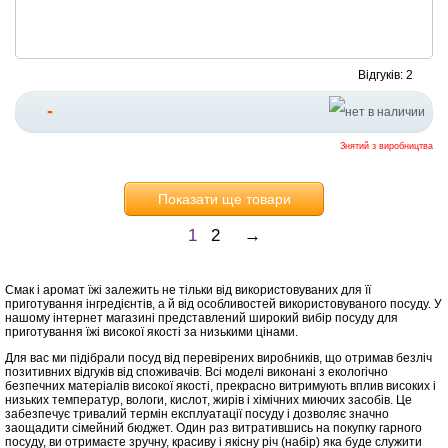
Відгуків: 2
-
Знятий з виробництва
Показати ще товари
1
2
→
Смак і аромат їжі залежить не тільки від використовуваних для її
приготування інгредієнтів, а й від особливостей використовуваного посуду. У
нашому інтернет магазині представлений широкий вибір посуду для
приготування їжі високої якості за низькими цінами.
Для вас ми підібрали посуд від перевірених виробників, що отримав безліч
позитивних відгуків від споживачів. Всі моделі виконані з екологічно
безпечних матеріалів високої якості, прекрасно витримують вплив високих і
низьких температур, вологи, кислот, жирів і хімічних миючих засобів. Це
забезпечує тривалий термін експлуатації посуду і дозволяє значно
заощадити сімейний бюджет. Один раз витратившись на покупку гарного
посуду, ви отримаєте зручну, красиву і якісну річ (набір) яка буде служити