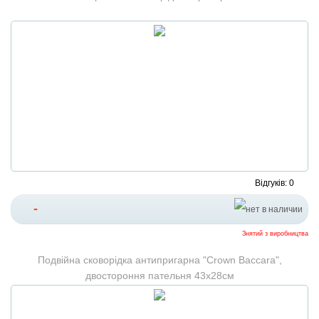
Відгуків: 0
-
Знятий з виробництва
Подвійна сковорідка антипригарна "Crown Baccara",
двостороння пательня 43х28см