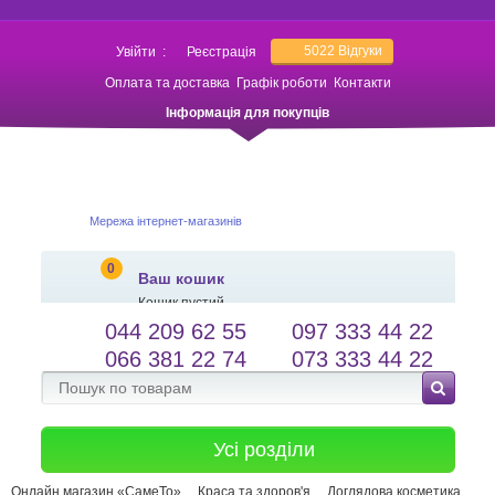
5022
Відгуки
Увійти
:
Реєстрація
Оплата та доставка
Графік роботи
Контакти
Інформація для покупців
Мережа інтернет-магазинів
0
Ваш кошик
Кошик пустий
044 209 62 55
097 333 44 22
salessameto@gmail.com
Мова сайту
066 381 22 74
073 333 44 22
Зворотній зв'язок
Усі розділи
Онлайн магазин «СамеТо»
Краса та здоров'я
Доглядова косметика