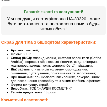
Гарантія якості та доступності!
Уся продукція сертифікована UА-39320 і може
бути виготовлена та поставлена нами в будь-
якому обсязі!
Скраб для тіла з бішофітом характеристики:
Аромат:
кавовий;
Об'єм:
500 г;
Склад (INCI):
хлорид магнію, екстракт зерен кави (Coffea
Arabica), порошок абрикосової кісточки, вода, гліцерин,
ксантанова камедь, кокамідопропілбетаїн, віддушка;
Дія:
ліфтинг, стимуляція колагену, омолодження,
очищення, підтягування, пом’якшення та зволоження;
Призначення:
при целюліті, висипаннях, почервоніннях,
для покращення кровообігу та з антимікробним ефектом;
Форма випуску:
скраб;
Виробник:
ТОВ "ЖАРДІН КОСМЕТИК";
Термін придатності:
3 роки.
Косметичні властивості: