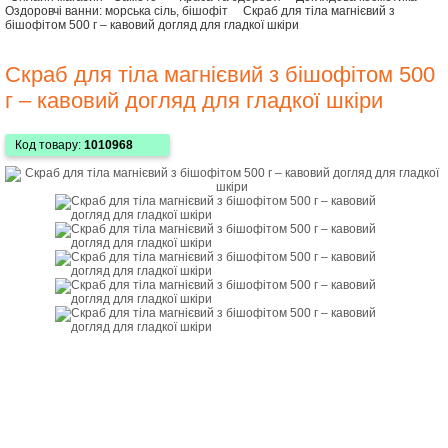
Оздоровчі ванни: морська сіль, бішофіт
Скраб для тіла магнієвий з
бішофітом 500 г – кавовий догляд для гладкої шкіри
Скраб для тіла магнієвий з бішофітом 500
г – кавовий догляд для гладкої шкіри
Код товару:
1010968