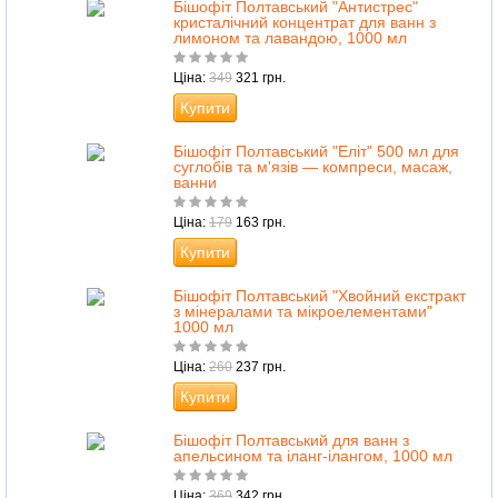
Бішофіт Полтавський "Антистрес"
кристалічний концентрат для ванн з
лимоном та лавандою, 1000 мл
Ціна:
349
321 грн.
Купити
Бішофіт Полтавський "Еліт" 500 мл для
суглобів та м'язів — компреси, масаж,
ванни
Ціна:
179
163 грн.
Купити
Бішофіт Полтавський "Хвойний екстракт
з мінералами та мікроелементами"
1000 мл
Ціна:
260
237 грн.
Купити
Бішофіт Полтавський для ванн з
апельсином та іланг-ілангом, 1000 мл
Ціна:
369
342 грн.