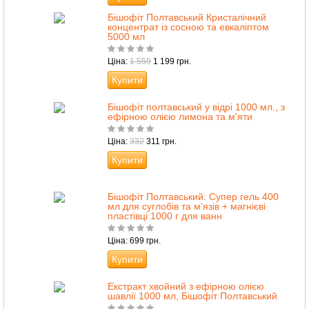
Бішофіт Полтавський Кристалічний
концентрат із сосною та евкаліптом
5000 мл
Ціна:
1 559
1 199 грн.
Купити
Бішофіт полтавський у відрі 1000 мл., з
ефірною олією лимона та м'яти
Ціна:
332
311 грн.
Купити
Бішофіт Полтавський: Супер гель 400
мл для суглобів та м'язів + магнієві
пластівці 1000 г для ванн
Ціна: 699 грн.
Купити
Екстракт хвойний з ефірною олією
шавлії 1000 мл, Бішофіт Полтавський