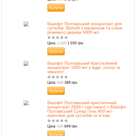
Купити
Бішофіт Полтавський концентрат для
суглобів, Bishofit з жасмином та олією
рожевого дерева 5000 мл.
Ціна:
1 100
1 035 грн.
Купити
Бішофіт Полтавський Кристалічний
концентрат 1000 мл у відрі, сосна та
евкаліпт
Ціна:
420
389 грн.
Купити
Бішофіт Полтавський кристалічний
концентрат 2500 г (zip-пакет) + Бішофіт
Полтавський Супер Гель 400 мл -
комплекс для суглобів та м'язів
Ціна:
925
849 грн.
Купити