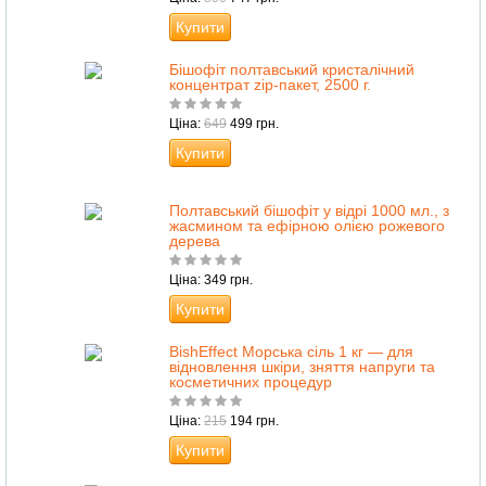
Купити
Бішофіт полтавський кристалічний
концентрат zip-пакет, 2500 г.
Ціна:
649
499 грн.
Купити
Полтавський бішофіт у відрі 1000 мл., з
жасмином та ефірною олією рожевого
дерева
Ціна: 349 грн.
Купити
BishEffect Морська сіль 1 кг — для
відновлення шкіри, зняття напруги та
косметичних процедур
Ціна:
215
194 грн.
Купити