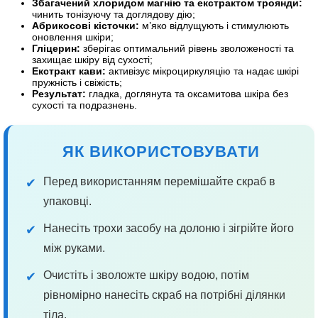
Збагачений хлоридом магнію та екстрактом троянди:
чинить тонізуючу та доглядову дію;
Абрикосові кісточки:
м’яко відлущують і стимулюють
оновлення шкіри;
Гліцерин:
зберігає оптимальний рівень зволоженості та
захищає шкіру від сухості;
Екстракт кави:
активізує мікроциркуляцію та надає шкірі
пружність і свіжість;
Результат:
гладка, доглянута та оксамитова шкіра без
сухості та подразнень.
ЯК ВИКОРИСТОВУВАТИ
Перед використанням перемішайте скраб в
✔
упаковці.
Нанесіть трохи засобу на долоню і зігрійте його
✔
між руками.
Очистіть і зволожте шкіру водою, потім
✔
рівномірно нанесіть скраб на потрібні ділянки
тіла.