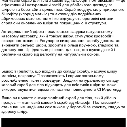
Магнієвий скраб для тіла з кавою від «Бішофіт Полтавський» — це
ефективний і натуральний засіб для дбайливого догляду за
шкірою та боротьби з целюлітом. Скраб поєднує силу природного
бішофіту (хлорид магнію) та активну дію подрібнених
абрикосових кісточок, які м’яко відлущують ороговілі клітини,
сприяючи оновленню шкіри та покращенню її структури.
Антицелюлітний ефект посилюється завдяки натуральному
кавовому екстракту, який тонізує шкіру, стимулює кровообіг і
виведення токсинів. Регулярне використання скрабу допомагає
вирівняти рельєф шкіри, зробити її більш пружною, гладкою та
доглянутою. Це ідеальне рішення для тих, хто шукає дієвий і
безпечний скраб від целюліту на натуральній основі.
Бішофіт (bishofit), що входить до складу скрабу, насичує шкіру
магнієм, покращує її зволоженість і сприяє загальному
розслабленню після процедури. Завдяки натуральному складу
кавовий скраб для тіла підходить для всіх типів шкіри та може
використовуватися вдома як частина повноцінного СПА-догляду.
Якщо ви шукаєте антицелюлітний скраб для тіла, який дійсно
працює — магнієвий кавовий скраб від «Бішофіт Полтавський»
стане вашим надійним союзником у боротьбі за красиву, гладку та
здорову шкіру.