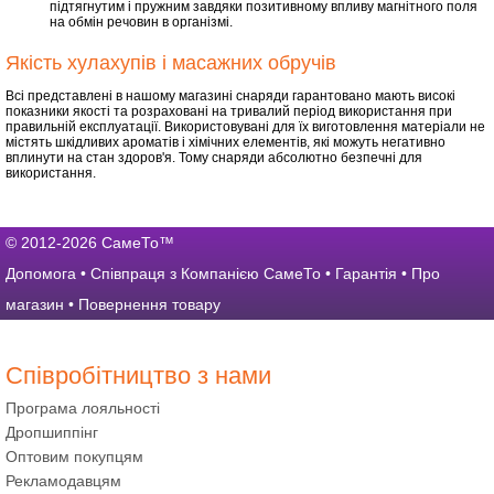
підтягнутим і пружним завдяки позитивному впливу магнітного поля
на обмін речовин в організмі.
Якість хулахупів і масажних обручів
Всі представлені в нашому магазині снаряди гарантовано мають високі
показники якості та розраховані на тривалий період використання при
правильній експлуатації. Використовувані для їх виготовлення матеріали не
містять шкідливих ароматів і хімічних елементів, які можуть негативно
вплинути на стан здоров'я. Тому снаряди абсолютно безпечні для
використання.
© 2012-2026 СамеТо™
Допомога
•
Співпраця з Компанією СамеТо
•
Гарантія
•
Про
магазин
•
Повернення товару
Співробітництво з нами
Програма лояльності
Дропшиппінг
Оптовим покупцям
Рекламодавцям