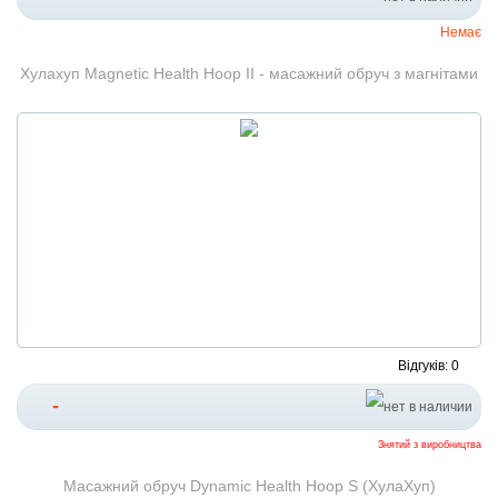
Немає
Хулахуп Magnetic Health Hoop II - масажний обруч з магнітами
Відгуків: 0
-
Знятий з виробництва
Масажний обруч Dynamic Health Hoop S (ХулаХуп)