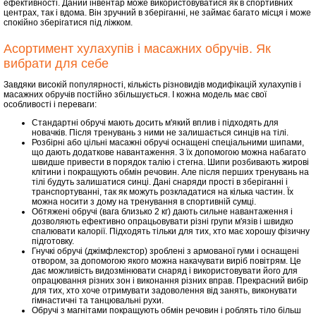
ефективності. Даний інвентар може використовуватися як в спортивних
центрах, так і вдома. Він зручний в зберіганні, не займає багато місця і може
спокійно зберігатися під ліжком.
Асортимент хулахупів і масажних обручів. Як
вибрати для себе
Завдяки високій популярності, кількість різновидів модифікацій хулахупів і
масажних обручів постійно збільшується. І кожна модель має свої
особливості і переваги:
Стандартні обручі мають досить м'який вплив і підходять для
новачків. Після тренувань з ними не залишається синців на тілі.
Розбірні або цільні масажні обручі оснащені спеціальними шипами,
що дають додаткове навантаження. З їх допомогою можна набагато
швидше привести в порядок талію і стегна. Шипи розбивають жирові
клітини і покращують обмін речовин. Але після перших тренувань на
тілі будуть залишатися синці. Дані снаряди прості в зберіганні і
транспортуванні, так як можуть розкладатися на кілька частин. Їх
можна носити з дому на тренування в спортивній сумці.
Обтяжені обручі (вага близько 2 кг) дають сильне навантаження і
дозволяють ефективно опрацьовувати різні групи м'язів і швидко
спалювати калорії. Підходять тільки для тих, хто має хорошу фізичну
підготовку.
Гнучкі обручі (джімфлекстор) зроблені з армованої гуми і оснащені
отвором, за допомогою якого можна накачувати виріб повітрям. Це
дає можливість видозмінювати снаряд і використовувати його для
опрацювання різних зон і виконання різних вправ. Прекрасний вибір
для тих, хто хоче отримувати задоволення від занять, виконувати
гімнастичні та танцювальні рухи.
Обручі з магнітами покращують обмін речовин і роблять тіло більш