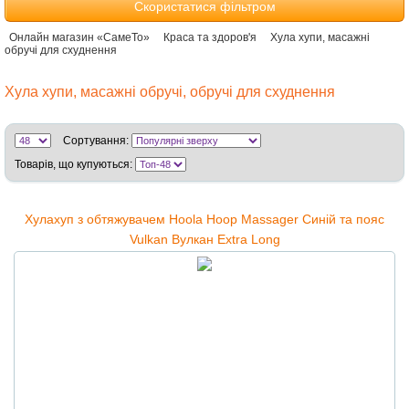
Скористатися фільтром
Онлайн магазин «СамеТо»
Краса та здоров'я
Хула хупи, масажні
обручі для схуднення
Хула хупи, масажні обручі, обручі для схуднення
Сортування:
Товарів, що купуються:
Хулахуп з обтяжувачем Hoola Hoop Massager Синій та пояс
Vulkan Вулкан Extra Long